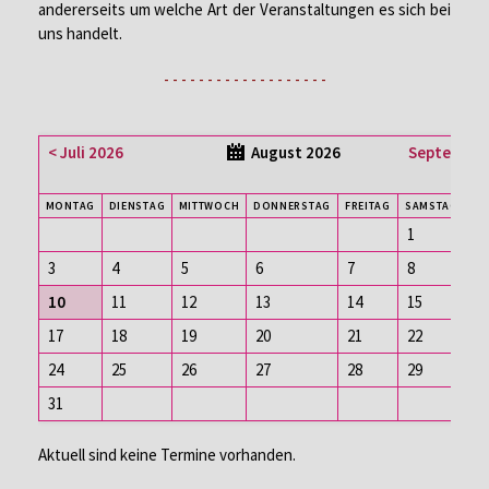
andererseits um welche Art der Veranstaltungen es sich bei
uns handelt.
- - - - - - - - - - - - - - - - - - -
< Juli 2026
August 2026
September
MO
NTAG
DI
ENSTAG
MI
TTWOCH
DO
NNERSTAG
FR
EITAG
SA
MSTAG
S
1
2
3
4
5
6
7
8
9
10
11
12
13
14
15
1
17
18
19
20
21
22
2
24
25
26
27
28
29
3
31
Aktuell sind keine Termine vorhanden.