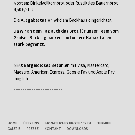
Kosten:
Dinkelvollkornbrot oder Rustikales Bauernbrot
4,50 €/stck
Die
Ausgabestation
wird am Backhaus eingerichtet.
Da wir an dem Tag auch das Brot für unser Team vom
Großen Backtag backen sind unsere Kapazitäten
stark begrenzt.
---------------------------
NEU:
Bargeldloses Bezahlen
mit Visa, Mastercard,
Maestro, American Express, Google Pay und Apple Pay
möglich.
---------------------------
NAVIGATION
HOME
ÜBER UNS
MONATLICHES BROTBACKEN
TERMINE
ÜBERSPRINGEN
GALERIE
PRESSE
KONTAKT
DOWNLOADS