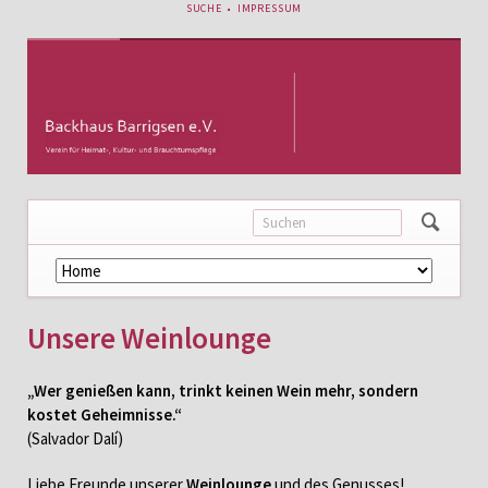
NAVIGATION
SUCHE
IMPRESSUM
ÜBERSPRINGEN
Navigation
überspringen
Unsere Weinlounge
„Wer genießen kann, trinkt keinen Wein mehr, sondern
kostet Geheimnisse.“
(Salvador Dalí)
Liebe Freunde unserer
Weinlounge
und des Genusses!